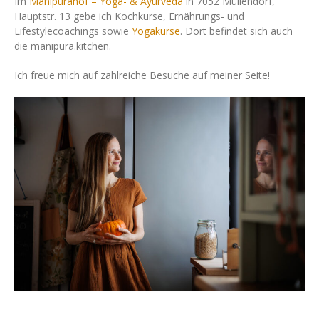
Im
Manipurahof – Yoga- & Ayurveda
in 7052 Müllendorf,
Hauptstr. 13 gebe ich Kochkurse, Ernährungs- und
Lifestylecoachings sowie
Yogakurse
. Dort befindet sich auch
die manipura.kitchen.
Ich freue mich auf zahlreiche Besuche auf meiner Seite!